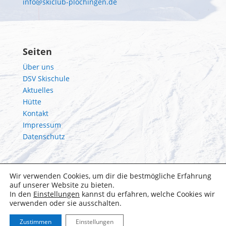
info@skiclub-plochingen.de
Seiten
Über uns
DSV Skischule
Aktuelles
Hütte
Kontakt
Impressum
Datenschutz
Wir verwenden Cookies, um dir die bestmögliche Erfahrung
auf unserer Website zu bieten.
In den
Einstellungen
kannst du erfahren, welche Cookies wir
verwenden oder sie ausschalten.
Zustimmen
Einstellungen
Designed with ❤ by
NETZhelfer